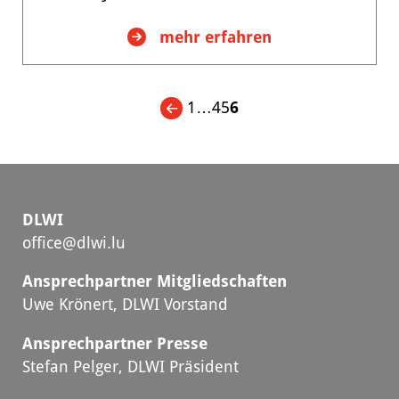
:
mehr erfahren
DLWI-
Veranstaltung
am
Mittwoch,
…
1
4
5
6
26.
Januar
2022
um
17:00
Uhr
DLWI
office@dlwi.lu
Ansprechpartner Mitgliedschaften
Uwe Krönert, DLWI Vorstand
Ansprechpartner Presse
Stefan Pelger, DLWI Präsident