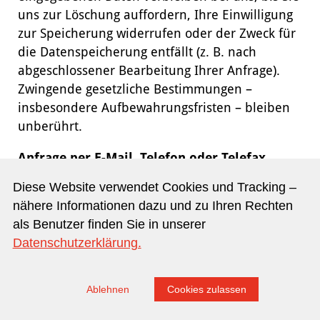
uns zur Löschung auffordern, Ihre Einwilligung
zur Speicherung widerrufen oder der Zweck für
die Datenspeicherung entfällt (z. B. nach
abgeschlossener Bearbeitung Ihrer Anfrage).
Zwingende gesetzliche Bestimmungen –
insbesondere Aufbewahrungsfristen – bleiben
unberührt.
Anfrage per E-Mail, Telefon oder Telefax
Diese Website verwendet Cookies und Tracking –
Wenn Sie uns per E-Mail, Telefon oder Telefax
nähere Informationen dazu und zu Ihren Rechten
kontaktieren, wird Ihre Anfrage inklusive aller
als Benutzer finden Sie in unserer
daraus hervorgehenden personenbezogenen
Datenschutzerklärung.
Daten (Name, Anfrage) zum Zwecke der
Bearbeitung Ihres Anliegens bei uns
gespeichert und verarbeitet. Diese Daten geben
Ablehnen
Cookies zulassen
wir nicht ohne Ihre Einwilligung weiter.