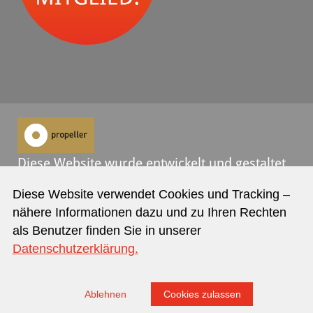
Diese Website wurde entwickelt und gestaltet
von
propeller
.
Diese Website verwendet Cookies und Tracking –
nähere Informationen dazu und zu Ihren Rechten
Kontakt
Datenschutz
Impressum
als Benutzer finden Sie in unserer
Datenschutzerklärung.
jetzt Newsletter abonnieren
Ablehnen
Cookies zulassen
Folgen Sie uns auf: