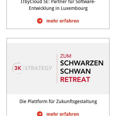
ITbyCloud SE: Partner für Software-
Entwicklung in Luxembourg
:
mehr erfahren
ITbyCloud
SE:
Partner
für
Software-
Entwicklung
in
Luxembourg
Die Plattform für Zukunftsgestaltung
:
mehr erfahren