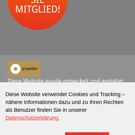
Diese Website wurde entwickelt und gestaltet
von
propeller
.
Diese Website verwendet Cookies und Tracking –
nähere Informationen dazu und zu Ihren Rechten
Kontakt
Datenschutz
Impressum
als Benutzer finden Sie in unserer
Datenschutzerklärung.
jetzt Newsletter abonnieren